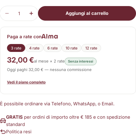
Quantità
Aggiungi al carrello
Diminuisci la quantità per Alimentatore LaMagne
Aumenta la quantità per Alimentatore 
Paga a rate con
3 rate
4 rate
6 rate
10 rate
12 rate
32,00 €
al mese × 2 rate
Senza interessi
Oggi paghi 32,00 € — nessuna commissione
Vedi il piano completo
È possibile ordinare via Telefono, WhatsApp, o Email.
GRATIS
per ordini di importo oltre € 185 e con spedizione
standard
Politica resi