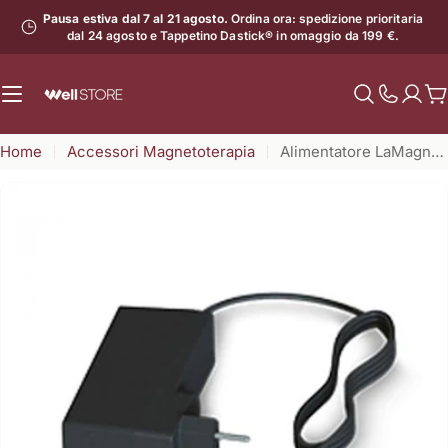
Vai
Pausa estiva dal 7 al 21 agosto.
Ordina ora: spedizione prioritaria
al
dal 24 agosto e Tappetino Dastick® in omaggio da 199 €.
contenuto
C
Mostra
il
Home
Accessori Magnetoterapia
Alimentatore LaMagneto
numero
di
assistenz
Apri supporto 0 in modalità modale