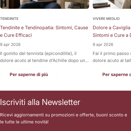
TENDINITE
VIVERE MEGLIO
Tendinite e Tendinopatia: Sintomi, Cause
Dolore a Caviglia
e Cure Efficaci
Sintomi e Cure a 
9 apr 2026
9 apr 2026
Il gomito del tennista (epicondilite), il
Fai il primo passo
dolore acuto al tendine d'Achille dopo una
dolore acuto al tal
corsa, la fitta alla spalla quando si solleva il
Oppure, a fine gior
braccio, o il fastidioso dolore al ginocchio
Per saperne di più
sono gonfie, rigid
Per saperne d
(tendine rotuleo) che impedisce di fare le
una tortura anche
scale. Cosa hanno in comune tutti questi
casa. Il dolore alla
disturbi così invalidanti? Sono tutte
condizione invali
Iscriviti alla Newsletter
patologie a carico dei tendini, i veri e
letteralmente le n
propri "tiranti" del nostro corpo. Quando
nostri piedi sono i
Ricevi aggiornamenti su promozioni e offerte, buoni sconto e
un tendine fa male, la prima reazione di
contatto con il suo
le tutte le ultime novità!
tutti è quella di autodiagnosticarsi una
sopportare l'inter
"tendinite", applicare del ghiaccio,
singolo passo. Sp