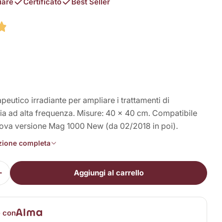
iare
Certificato
Best Seller
peutico irradiante per ampliare i trattamenti di
a ad alta frequenza. Misure: 40 x 40 cm. Compatibile
uova versione Mag 1000 New (da 02/2018 in poi).
izione completa
Aggiungi al carrello
i la quantità per Tappetino terapeutico per Mag 10
Aumenta la quantità per Tappetino terapeutico per
e con