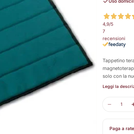
Uso domicil
4,9
/5
7
recensioni
Tappetino tera
magnetoterapi
solo con la n
Leggi la descr
Quantità
Diminuisc
Paga a rat