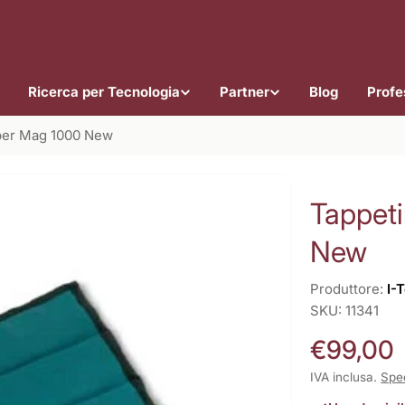
Ricerca per Tecnologia
Partner
Blog
Profes
 per Mag 1000 New
Tappet
New
Produttore:
I-
SKU:
11341
Prezzo
€99,00
normale
IVA inclusa.
Spe