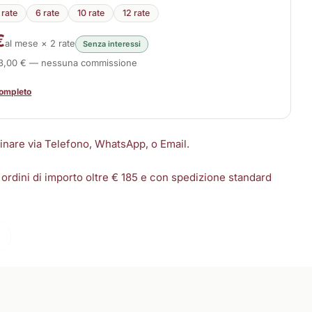
 rate
6 rate
10 rate
12 rate
€
al mese × 2 rate
Senza interessi
33,00 € — nessuna commissione
completo
dinare via Telefono, WhatsApp, o Email.
 ordini di importo oltre € 185 e con spedizione standard