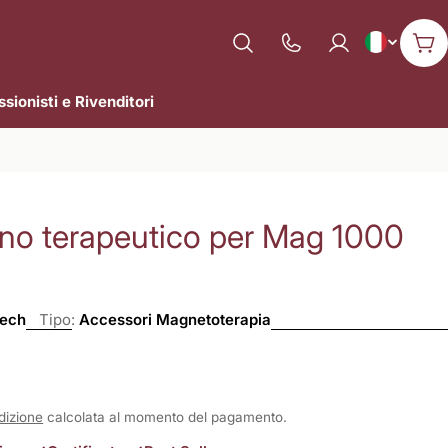
L
Italiano
Mostra
Car
il
i
numero
sionisti e Rivenditori
n
di
assistenza
g
u
ino terapeutico per Mag 1000
a
Tech
Tipo:
Accessori Magnetoterapia
dizione
calcolata al momento del pagamento.