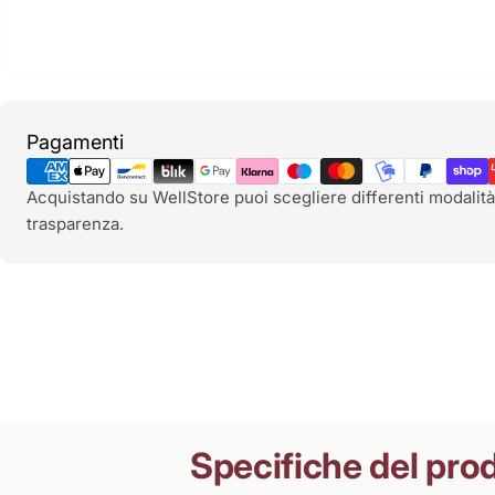
Metodi
Pagamenti
di
pagamento
Acquistando su WellStore puoi scegliere differenti modalità
trasparenza.
Specifiche del pro