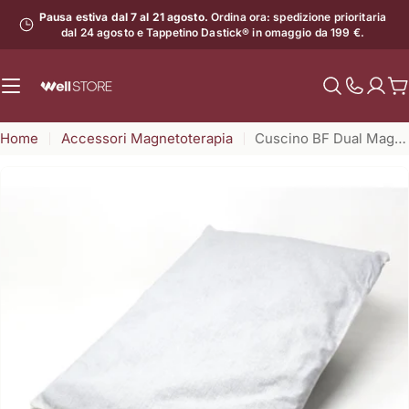
Vai
Pausa estiva dal 7 al 21 agosto.
Ordina ora: spedizione prioritaria
al
dal 24 agosto e Tappetino Dastick® in omaggio da 199 €.
contenuto
C
Mostra
il
Home
Accessori Magnetoterapia
Cuscino BF Dual Mag 50 x 70 cm
numero
di
assistenz
Apri supporto 0 in modalità modale