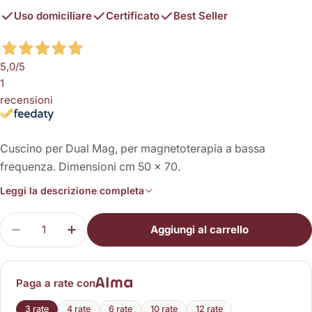
Uso domiciliare
Certificato
Best Seller
5,0
/5
1
recensioni
Cuscino per Dual Mag, per magnetoterapia a bassa
frequenza. Dimensioni cm 50 x 70.
Leggi la descrizione completa
Quantità
Aggiungi al carrello
Diminuisci la quantità per Cuscino BF Dual Mag 5
Aumenta la quantità per Cuscino BF Dua
Paga a rate con
3 rate
4 rate
6 rate
10 rate
12 rate