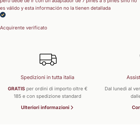
pero debe de ir con un adaptador de 7 pines a 5 pines sino no
es válido y esta información no la tienen detallada
Acquirente verificato
Spedizioni in tutta italia
Assist
GRATIS
per ordini di importo oltre €
Dal lunedì al ven
185 e con spedizione standard
dall
Ulteriori informazioni
Con