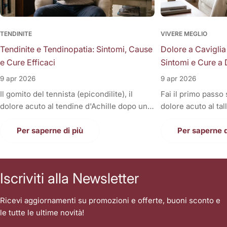
TENDINITE
VIVERE MEGLIO
Tendinite e Tendinopatia: Sintomi, Cause
Dolore a Caviglia
e Cure Efficaci
Sintomi e Cure a 
9 apr 2026
9 apr 2026
Il gomito del tennista (epicondilite), il
Fai il primo passo
dolore acuto al tendine d'Achille dopo una
dolore acuto al tal
corsa, la fitta alla spalla quando si solleva il
Oppure, a fine gior
braccio, o il fastidioso dolore al ginocchio
Per saperne di più
sono gonfie, rigid
Per saperne d
(tendine rotuleo) che impedisce di fare le
una tortura anche
scale. Cosa hanno in comune tutti questi
casa. Il dolore alla
disturbi così invalidanti? Sono tutte
condizione invali
Iscriviti alla Newsletter
patologie a carico dei tendini, i veri e
letteralmente le n
propri "tiranti" del nostro corpo. Quando
nostri piedi sono i
Ricevi aggiornamenti su promozioni e offerte, buoni sconto e
un tendine fa male, la prima reazione di
contatto con il suo
le tutte le ultime novità!
tutti è quella di autodiagnosticarsi una
sopportare l'inter