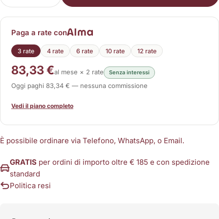
Diminuisci la quantità per Doppia Coppia Solenoi
Aumenta la quantità per Doppia Coppia 
Paga a rate con
3 rate
4 rate
6 rate
10 rate
12 rate
83,33 €
al mese × 2 rate
Senza interessi
Oggi paghi 83,34 € — nessuna commissione
Vedi il piano completo
È possibile ordinare via Telefono, WhatsApp, o Email.
GRATIS
per ordini di importo oltre € 185 e con spedizione
standard
Politica resi