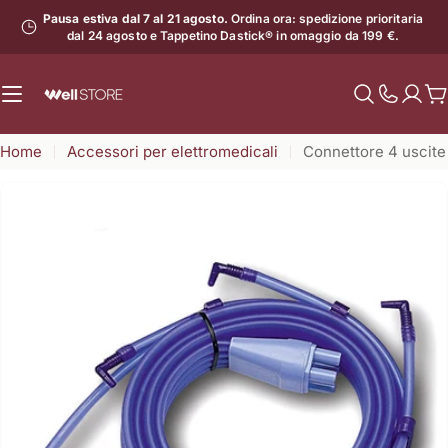
Vai
Pausa estiva dal 7 al 21 agosto.
Ordina ora: spedizione prioritaria
al
dal 24 agosto e Tappetino Dastick® in omaggio da 199 €.
contenuto
C
Mostra
il
Home
Accessori per elettromedicali
Connettore 4 uscite
numero
di
assistenz
Apri supporto 0 in modalità modale