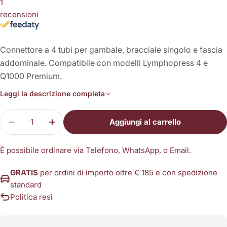
1
recensioni
Connettore a 4 tubi per gambale, bracciale singolo e fascia
addominale. Compatibile con modelli Lymphopress 4 e
Q1000 Premium.
Leggi la descrizione completa
Quantità
Aggiungi al carrello
Diminuisci la quantità per Connettore 4 uscite
Aumenta la quantità per Connettore 4 u
È possibile ordinare via Telefono, WhatsApp, o Email.
GRATIS
per ordini di importo oltre € 185 e con spedizione
standard
Politica resi