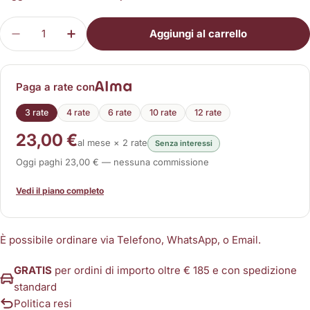
Quantità
Aggiungi al carrello
Diminuisci la quantità per Connettore 8 uscite (
Aumenta la quantità per Connettore 8 u
Paga a rate con
3 rate
4 rate
6 rate
10 rate
12 rate
23,00 €
al mese × 2 rate
Senza interessi
Oggi paghi 23,00 € — nessuna commissione
Vedi il piano completo
È possibile ordinare via Telefono, WhatsApp, o Email.
GRATIS
per ordini di importo oltre € 185 e con spedizione
standard
Politica resi