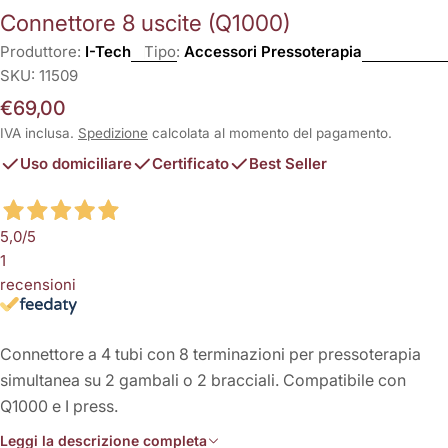
Connettore 8 uscite (Q1000)
Produttore:
I-Tech
Tipo:
Accessori Pressoterapia
SKU:
11509
Prezzo
€69,00
normale
IVA inclusa.
Spedizione
calcolata al momento del pagamento.
Uso domiciliare
Certificato
Best Seller
5,0
/5
1
recensioni
Connettore a 4 tubi con 8 terminazioni per pressoterapia
simultanea su 2 gambali o 2 bracciali. Compatibile con
Q1000 e I press.
Leggi la descrizione completa