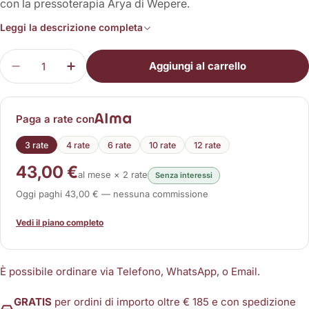
con la pressoterapia Arya di Wepere.
Leggi la descrizione completa
Quantità
Aggiungi al carrello
Diminuisci la quantità per Kit Beauty (Arya)
Aumenta la quantità per Kit Beauty (Ary
Paga a rate con
3 rate
4 rate
6 rate
10 rate
12 rate
43,00 €
al mese × 2 rate
Senza interessi
Oggi paghi 43,00 € — nessuna commissione
Vedi il piano completo
È possibile ordinare via Telefono, WhatsApp, o Email.
GRATIS
per ordini di importo oltre € 185 e con spedizione