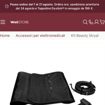
Vai
Pausa estiva dal 7 al 21 agosto.
Ordina ora: spedizione prioritaria
al
dal 24 agosto e Tappetino Dastick® in omaggio da 199 €.
contenuto
C
Mostra
il
Home
Accessori per elettromedicali
Kit Beauty (Arya)
numero
di
assistenz
Apri supporto 0 in modalità modale