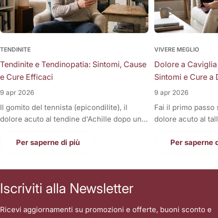
TENDINITE
VIVERE MEGLIO
Tendinite e Tendinopatia: Sintomi, Cause
Dolore a Caviglia
e Cure Efficaci
Sintomi e Cure a 
9 apr 2026
9 apr 2026
Il gomito del tennista (epicondilite), il
Fai il primo passo
dolore acuto al tendine d'Achille dopo una
dolore acuto al tal
corsa, la fitta alla spalla quando si solleva il
Oppure, a fine gior
braccio, o il fastidioso dolore al ginocchio
Per saperne di più
sono gonfie, rigid
Per saperne d
(tendine rotuleo) che impedisce di fare le
una tortura anche
scale. Cosa hanno in comune tutti questi
casa. Il dolore alla
disturbi così invalidanti? Sono tutte
condizione invali
Iscriviti alla Newsletter
patologie a carico dei tendini, i veri e
letteralmente le n
propri "tiranti" del nostro corpo. Quando
nostri piedi sono i
Ricevi aggiornamenti su promozioni e offerte, buoni sconto e
un tendine fa male, la prima reazione di
contatto con il suo