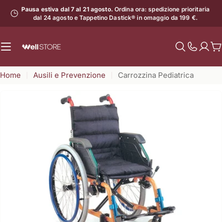
Vai
Pausa estiva dal 7 al 21 agosto.
Ordina ora: spedizione prioritaria
al
dal 24 agosto e Tappetino Dastick® in omaggio da 199 €.
contenuto
C
Mostra
il
Home
Ausili e Prevenzione
Carrozzina Pediatrica
numero
di
assistenz
Apri supporto 0 in modalità modale