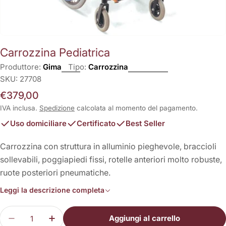
Carrozzina Pediatrica
Produttore:
Gima
Tipo:
Carrozzina
SKU:
27708
Prezzo
€379,00
normale
IVA inclusa.
Spedizione
calcolata al momento del pagamento.
Uso domiciliare
Certificato
Best Seller
Carrozzina con struttura in alluminio pieghevole, braccioli
sollevabili, poggiapiedi fissi, rotelle anteriori molto robuste,
ruote posteriori pneumatiche.
Leggi la descrizione completa
Quantità
Aggiungi al carrello
Diminuisci la quantità per Carrozzina Pediatrica
Aumenta la quantità per Carrozzina Pedi