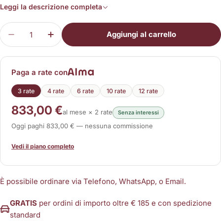
Leggi la descrizione completa
Quantità
Aggiungi al carrello
Diminuisci la quantità per Micro Convex 33980
Aumenta la quantità per Micro Convex
Paga a rate con
3 rate
4 rate
6 rate
10 rate
12 rate
833,00 €
al mese × 2 rate
Senza interessi
Oggi paghi 833,00 € — nessuna commissione
Vedi il piano completo
È possibile ordinare via Telefono, WhatsApp, o Email.
GRATIS
per ordini di importo oltre € 185 e con spedizione
standard