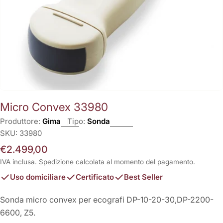
Micro Convex 33980
Produttore:
Gima
Tipo:
Sonda
SKU:
33980
Prezzo
€2.499,00
normale
IVA inclusa.
Spedizione
calcolata al momento del pagamento.
Uso domiciliare
Certificato
Best Seller
Sonda micro convex per ecografi
DP-10-20-30,DP-2200-
6600, Z5.