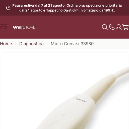
Vai
Pausa estiva dal 7 al 21 agosto.
Ordina ora: spedizione prioritaria
al
dal 24 agosto e Tappetino Dastick® in omaggio da 199 €.
contenuto
C
Mostra
il
Home
Diagnostica
Micro Convex 33980
numero
di
assistenz
Apri supporto 0 in modalità modale