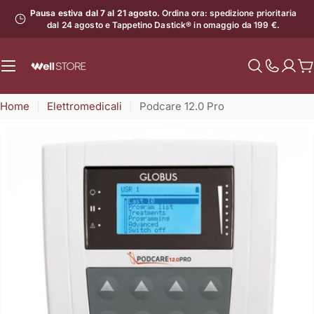
Vai
Pausa estiva dal 7 al 21 agosto.
Ordina ora: spedizione prioritaria
al
dal 24 agosto e Tappetino Dastick® in omaggio da 199 €.
contenuto
C
Mostra
il
Home
Elettromedicali
Podcare 12.0 Pro
numero
di
assistenz
Apri supporto 0 in modalità modale