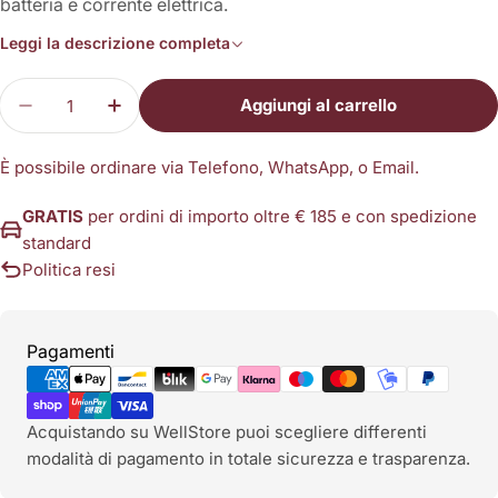
batteria e corrente elettrica.
Leggi la descrizione completa
Quantità
Aggiungi al carrello
Diminuisci la quantità per Podcare 12.0 Pro
Aumenta la quantità per Podcare 12.0 P
È possibile ordinare via Telefono, WhatsApp, o Email.
GRATIS
per ordini di importo oltre € 185 e con spedizione
standard
Politica resi
Metodi
Pagamenti
di
pagamento
Acquistando su WellStore puoi scegliere differenti
modalità di pagamento in totale sicurezza e trasparenza.