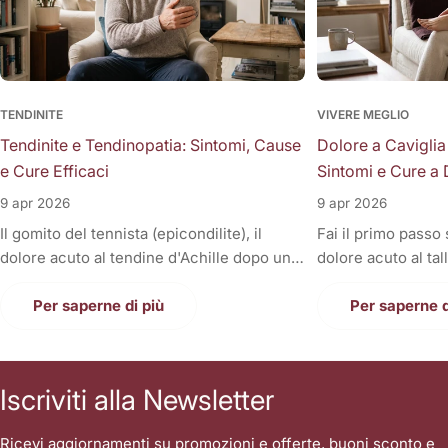
TENDINITE
VIVERE MEGLIO
Tendinite e Tendinopatia: Sintomi, Cause
Dolore a Caviglia
e Cure Efficaci
Sintomi e Cure a 
9 apr 2026
9 apr 2026
Il gomito del tennista (epicondilite), il
Fai il primo passo
dolore acuto al tendine d'Achille dopo una
dolore acuto al tal
corsa, la fitta alla spalla quando si solleva il
Oppure, a fine gior
braccio, o il fastidioso dolore al ginocchio
Per saperne di più
sono gonfie, rigid
Per saperne d
(tendine rotuleo) che impedisce di fare le
una tortura anche
scale. Cosa hanno in comune tutti questi
casa. Il dolore alla
disturbi così invalidanti? Sono tutte
condizione invali
Iscriviti alla Newsletter
patologie a carico dei tendini, i veri e
letteralmente le n
propri "tiranti" del nostro corpo. Quando
nostri piedi sono i
Ricevi aggiornamenti su promozioni e offerte, buoni sconto e