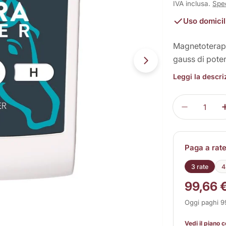
normale
IVA inclusa.
Spe
Uso domicil
Magnetoterapi
gauss di pote
Apri supporto 1 
Leggi la descr
Quantità
Diminuisc
Paga a rat
3 rate
4
99,66 
Oggi paghi 
Vedi il piano 