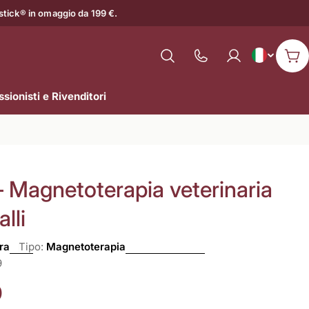
astick® in omaggio da 199 €.
L
Italiano
Mostra
Car
il
i
numero
sionisti e Rivenditori
n
di
assistenza
g
u
 Magnetoterapia veterinaria
a
lli
ra
Tipo:
Magnetoterapia
9
0