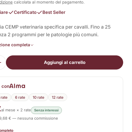
dizione
calcolata al momento del pagamento.
iare
Certificato
Best Seller
a CEMP veterinaria specifica per cavalli. Fino a 25
nza 2 programmi per le patologie più comuni.
in modalità modale
izione completa
Aggiungi al carrello
i la quantità per Oxer
Aumenta la quantità per Oxer
e con
 rate
6 rate
10 rate
12 rate
€
al mese × 2 rate
Senza interessi
99,68 € — nessuna commissione
completo