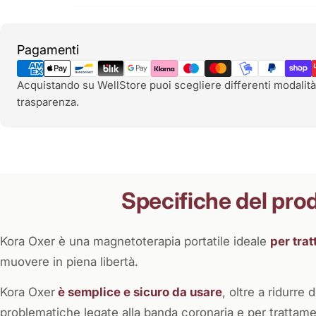
Metodi
Pagamenti
di
pagamento
Acquistando su WellStore puoi scegliere differenti modalità
trasparenza.
Specifiche del pro
Kora Oxer è una magnetoterapia portatile ideale
per trat
muovere in piena libertà.
Kora Oxer
è semplice e sicuro da usare
, oltre a ridurre
problematiche legate alla banda coronaria e per trattame