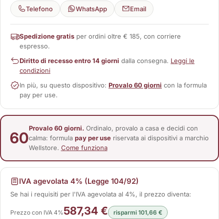
Telefono
WhatsApp
Email
Spedizione gratis
per ordini oltre € 185, con corriere
espresso.
Diritto di recesso entro 14 giorni
dalla consegna.
Leggi le
condizioni
In più, su questo dispositivo:
Provalo 60 giorni
con la formula
pay per use.
Provalo 60 giorni.
Ordinalo, provalo a casa e decidi con
60
calma: formula
pay per use
riservata ai dispositivi a marchio
Wellstore.
Come funziona
IVA agevolata 4% (Legge 104/92)
Se hai i requisiti per l'IVA agevolata al 4%, il prezzo diventa:
587,34 €
Prezzo con IVA 4%
risparmi 101,66 €