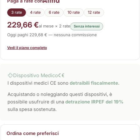
Paga a rate con
3 rate
4 rate
6 rate
10 rate
12 rate
229,66 €
al mese × 2 rate
Senza interessi
Oggi paghi 229,68 € — nessuna commissione
Vedi il piano completo
Dispositivo Medico
I dispositivi medici CE sono
detraibili fiscalmente
.
Acquistando o noleggiando questi dispositivi, è
possibile usufruire di una
detrazione IRPEF del 19%
sulla spesa sostenuta.
Ordina come preferisci