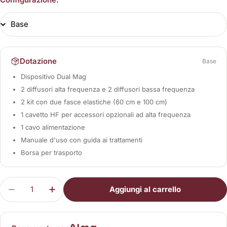
Dotazione
Base
Dispositivo Dual Mag
2 diffusori alta frequenza e 2 diffusori bassa frequenza
2 kit con due fasce elastiche (60 cm e 100 cm)
1 cavetto HF per accessori opzionali ad alta frequenza
1 cavo alimentazione
Manuale d'uso con guida ai trattamenti
Borsa per trasporto
Quantità
Aggiungi al carrello
Diminuisci la quantità per Dual Mag
Aumenta la quantità per Dual Mag