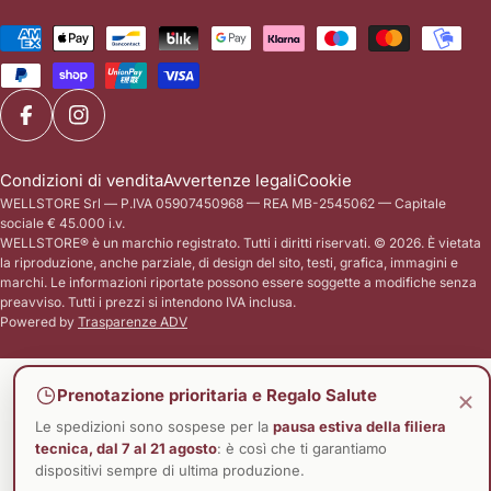
a
Analizzeremo il ruolo clinico della
tendinee. Sopratt
e
Metodi
Tecarterapia e come l'uso di Laserterapia,
medicina riabilitati
di
s
Ultrasuoni e Magnetoterapia a domicilio
oggi strumenti pot
pagamento
e
sia la vera chiave di volta per una
camminare senza d
/
Facebook
Instagram
guarigione completa e duratura. I ponti del
l'azione combinata
r
nostro corpo: Cos'è un tendine? I tendini
Elettrostimolazio
e
Condizioni di vendita
Avvertenze legali
Cookie
sono strutture anatomiche incredibilmente
Magnetoterapia C
WELLSTORE Srl — P.IVA 05907450968 — REA MB-2545062 — Capitale
g
resistenti, formate da densi fasci di fibre
biomeccanica: L'a
sociale € 45.000 i.v.
i
di collagene. Funzionano come dei ponti
caviglia Nonostant
WELLSTORE® è un marchio registrato. Tutti i diritti riservati. © 2026. È vietata
anelastici: collegano i muscoli (che
il complesso piede
o
la riproduzione, anche parziale, di design del sito, testi, grafica, immagini e
marchi. Le informazioni riportate possono essere soggette a modifiche senza
generano la forza) alle ossa (che devono
strutture più intr
n
preavviso. Tutti i prezzi si intendono IVA inclusa.
essere mosse). Quando il muscolo si
formato da ben 26 
e
Powered by
Trasparenze ADV
contrae, tira il tendine, che a sua volta tira
oltre 100 muscoli,
l'osso, generando il movimento. I tendini
lavorano in perfett
sono progettati per sopportare carichi di
equilibrio, spinta 
Prenotazione prioritaria e Regalo Salute
trazione immensi. Tuttavia, hanno un
L'articolazione pri
Le spedizioni sono sospese per la
pausa estiva della filiera
enorme punto debole: sono scarsamente
(tibio-tarsica) uni
tecnica, dal 7 al 21 agosto
: è così che ti garantiamo
dispositivi sempre di ultima produzione.
vascolarizzati. Ricevono pochissimo
osso fondamentale