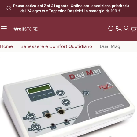
Vai
Pausa estiva dal 7 al 21 agosto.
Ordina ora: spedizione prioritaria
al
dal 24 agosto e Tappetino Dastick® in omaggio da 199 €.
contenuto
C
Mostra
il
Home
Benessere e Comfort Quotidiano
Dual Mag
numero
di
assistenz
Apri supporto 2 in modalità modale