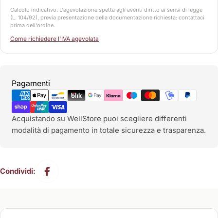
Calcolo indicativo. L'agevolazione spetta agli aventi diritto ai sensi di legge
(L. 104/92), previa presentazione della documentazione richiesta: contattaci
prima dell'ordine.
Come richiedere l'IVA agevolata
Metodi
Pagamenti
di
pagamento
Acquistando su WellStore puoi scegliere differenti
modalità di pagamento in totale sicurezza e trasparenza.
Condividi: