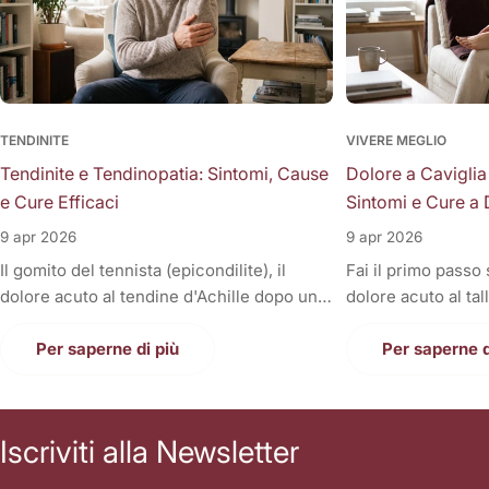
TENDINITE
VIVERE MEGLIO
Tendinite e Tendinopatia: Sintomi, Cause
Dolore a Caviglia
e Cure Efficaci
Sintomi e Cure a 
9 apr 2026
9 apr 2026
Il gomito del tennista (epicondilite), il
Fai il primo passo
dolore acuto al tendine d'Achille dopo una
dolore acuto al tal
corsa, la fitta alla spalla quando si solleva il
Oppure, a fine gior
braccio, o il fastidioso dolore al ginocchio
Per saperne di più
sono gonfie, rigid
Per saperne d
(tendine rotuleo) che impedisce di fare le
una tortura anche
scale. Cosa hanno in comune tutti questi
casa. Il dolore alla
disturbi così invalidanti? Sono tutte
condizione invali
Iscriviti alla Newsletter
patologie a carico dei tendini, i veri e
letteralmente le n
propri "tiranti" del nostro corpo. Quando
nostri piedi sono i