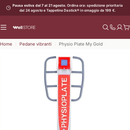
Vai
Pausa estiva dal 7 al 21 agosto.
Ordina ora: spedizione prioritaria
al
dal 24 agosto e Tappetino Dastick® in omaggio da 199 €.
contenuto
C
Mostra
il
Home
Pedane vibranti
Physio Plate My Gold
numero
di
assistenz
Apri supporto 0 in modalità modale