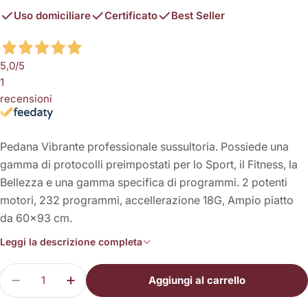
Uso domiciliare
Certificato
Best Seller
5,0
/5
1
recensioni
Pedana Vibrante professionale sussultoria. Possiede una
gamma di protocolli preimpostati per lo Sport, il Fitness, la
Bellezza e una gamma specifica di programmi. 2 potenti
motori, 232 programmi, accellerazione 18G, Ampio piatto
da 60x93 cm.
Leggi la descrizione completa
Quantità
Aggiungi al carrello
Diminuisci la quantità per Physio Plate My Gold
Aumenta la quantità per Physio Plate M