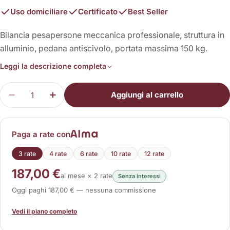
Uso domiciliare
Certificato
Best Seller
Bilancia pesapersone meccanica professionale, struttura in
alluminio, pedana antiscivolo, portata massima 150 kg.
Leggi la descrizione completa
Quantità
Aggiungi al carrello
Diminuisci la quantità per R150A
Aumenta la quantità per R150A
Paga a rate con
3 rate
4 rate
6 rate
10 rate
12 rate
187,00 €
al mese × 2 rate
Senza interessi
Oggi paghi 187,00 € — nessuna commissione
Vedi il piano completo