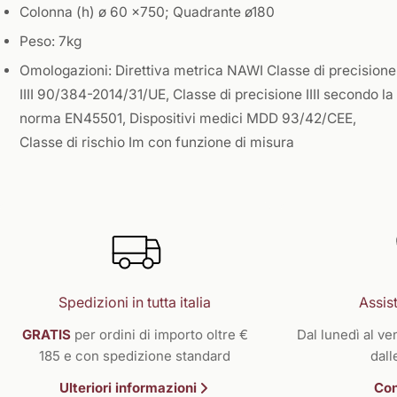
Colonna (h) ø 60 x750; Quadrante ø180
Peso: 7kg
Omologazioni: Direttiva metrica NAWI Classe di precisione
IIII 90/384-2014/31/UE, Classe di precisione IIII secondo la
norma EN45501, Dispositivi medici MDD 93/42/CEE,
Classe di rischio Im con funzione di misura
Spedizioni in tutta italia
Assist
GRATIS
per ordini di importo oltre €
Dal lunedì al ven
185 e con spedizione standard
dall
Ulteriori informazioni
Con