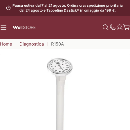
Vai
Pausa estiva dal 7 al 21 agosto.
Ordina ora: spedizione prioritaria
al
dal 24 agosto e Tappetino Dastick® in omaggio da 199 €.
contenuto
C
Mostra
il
Home
Diagnostica
R150A
numero
di
assistenz
Apri supporto 0 in modalità modale