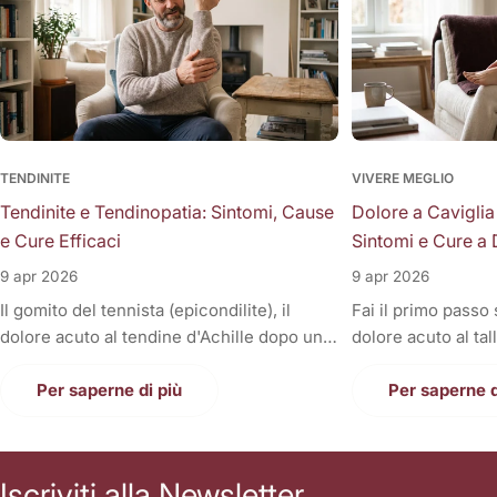
TENDINITE
VIVERE MEGLIO
Tendinite e Tendinopatia: Sintomi, Cause
Dolore a Caviglia
e Cure Efficaci
Sintomi e Cure a 
9 apr 2026
9 apr 2026
Il gomito del tennista (epicondilite), il
Fai il primo passo
dolore acuto al tendine d'Achille dopo una
dolore acuto al tal
corsa, la fitta alla spalla quando si solleva il
Oppure, a fine gior
braccio, o il fastidioso dolore al ginocchio
Per saperne di più
sono gonfie, rigid
Per saperne d
(tendine rotuleo) che impedisce di fare le
una tortura anche
scale. Cosa hanno in comune tutti questi
casa. Il dolore alla
disturbi così invalidanti? Sono tutte
condizione invali
Iscriviti alla Newsletter
patologie a carico dei tendini, i veri e
letteralmente le n