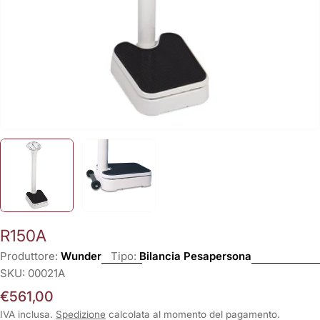
R150A
Produttore:
Wunder
Tipo:
Bilancia Pesapersona
SKU:
00021A
Prezzo
€561,00
normale
IVA inclusa.
Spedizione
calcolata al momento del pagamento.