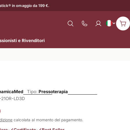
astick® in omaggio da 199 €.
L
Italiano
Mostra
Car
il
i
numero
sionisti e Rivenditori
n
di
assistenza
g
u
a
namicaMed
Tipo:
Pressoterapia
-21OR-LD3D
0
dizione
calcolata al momento del pagamento.
iare
Certificato
Best Seller