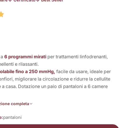
 in modalità modale
 a
6 programmi mirati
per trattamenti linfodrenanti,
nellenti e rilassanti.
olabile fino a 250 mmHg,
facile da usare, ideale per
fiori, migliorare la circolazione e ridurre la cellulite
 casa. Dotazione un paio di pantaloni a 6 camere
izione completa
e:
pantaloni