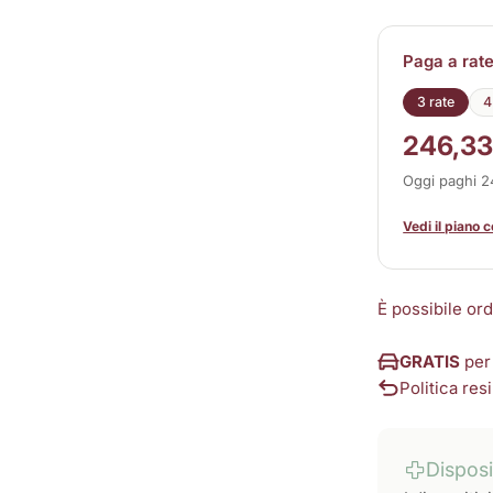
Paga a rat
3 rate
4
246,33
Oggi paghi 
Vedi il piano 
È possibile or
GRATIS
per
Politica resi
Dispos