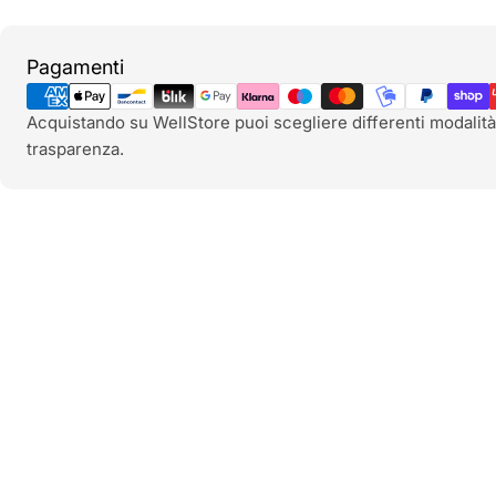
Metodi
Pagamenti
di
pagamento
Acquistando su WellStore puoi scegliere differenti modalità
trasparenza.