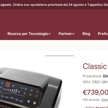
 agosto.
Ordina ora: spedizione prioritaria dal 24 agosto e Tappetino D
Ricerca per Tecnologia
Partner
Blog
Profes
Classic
Produttore:
Di
SKU:
D&D-QM
Prezzo
€739,0
normale
IVA inclusa.
Spe
Uso domicil