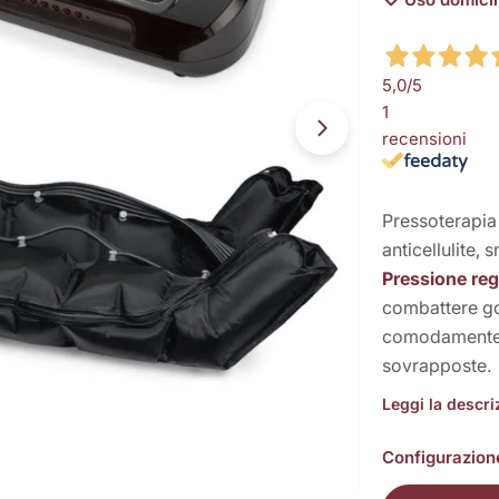
5,0
/5
1
recensioni
Apri supporto 14
Pressoterapia
anticellulite, s
Pressione reg
combattere gon
comodamente a
sovrapposte.
Leggi la descr
Configurazion