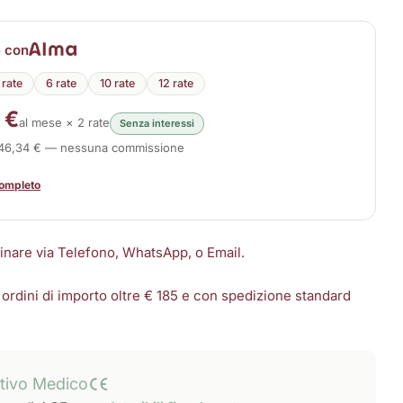
disponibile
e con
 rate
6 rate
10 rate
12 rate
 €
al mese × 2 rate
Senza interessi
246,34 € — nessuna commissione
completo
dinare via Telefono, WhatsApp, o Email.
 ordini di importo oltre € 185 e con spedizione standard
itivo Medico