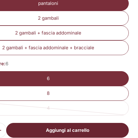
pantaloni
2 gambali
2 gambali + fascia addominale
2 gambali + fascia addominale + bracciale
re:
6
6
8
4
Variante
esaurita
o
Aggiungi al carrello
non
i la quantità per Classic
Aumenta la quantità per Classic