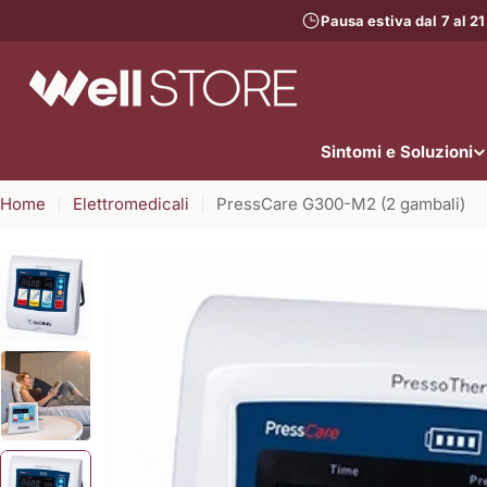
Vai
Pausa estiva dal 7 al 21
al
contenuto
Sintomi e Soluzioni
Home
Elettromedicali
PressCare G300-M2 (2 gambali)