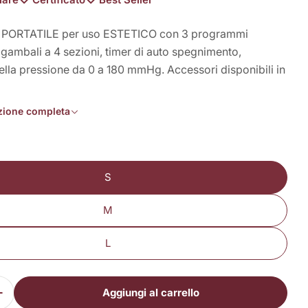
a PORTATILE per uso ESTETICO con 3 programmi
 gambali a 4 sezioni, timer di auto spegnimento,
ella pressione da 0 a 180 mmHg. Accessori disponibili in
in modalità modale
izione completa
S
M
L
Aggiungi al carrello
i la quantità per PressCare G300-M2 (2 gambali)
Aumenta la quantità per PressCare G300-M2 (2 gam