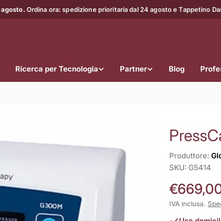
 agosto.
Ordina ora: spedizione prioritaria dal 24 agosto e Tappetino D
Ricerca per Tecnologia
Partner
Blog
Profes
PressC
Produttore:
Gl
SKU:
G5414
Prezzo
€669,0
normale
IVA inclusa.
Spe
Uso domicil