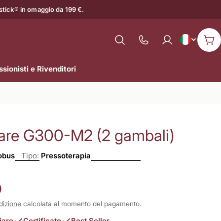
astick® in omaggio da 199 €.
L
Italiano
Mostra
Car
il
i
numero
sionisti e Rivenditori
n
di
assistenza
g
u
are G300-M2 (2 gambali)
a
obus
Tipo:
Pressoterapia
0
dizione
calcolata al momento del pagamento.
iare
Certificato
Best Seller