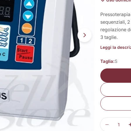
Pressoterapi
sequenziali, 2
regolazione d
3 taglie.
Apri supporto 3 
Leggi la descr
Taglia:
S
Quantità
Diminuisc