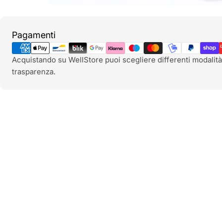
Metodi
Pagamenti
di
pagamento
Acquistando su WellStore puoi scegliere differenti modalità
trasparenza.