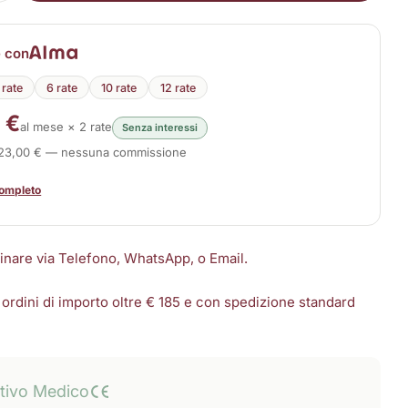
e con
 rate
6 rate
10 rate
12 rate
 €
al mese × 2 rate
Senza interessi
223,00 € — nessuna commissione
completo
dinare via Telefono, WhatsApp, o Email.
 ordini di importo oltre € 185 e con spedizione standard
itivo Medico