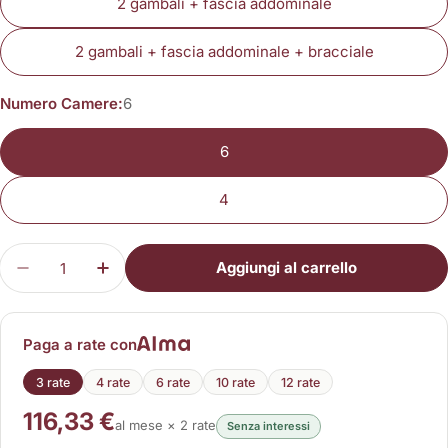
2 gambali + fascia addominale
2 gambali + fascia addominale + bracciale
Numero Camere:
6
6
4
Quantità
Aggiungi al carrello
Diminuisci la quantità per PressoMassaggio Plus
Aumenta la quantità per PressoMassagg
Paga a rate con
3 rate
4 rate
6 rate
10 rate
12 rate
116,33 €
al mese × 2 rate
Senza interessi