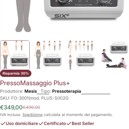
Risparmia
30%
PressoMassaggio Plus+
Produttore:
Mesis
Tipo:
Pressoterapia
SKU:
FO-3001(mod. PLUS-SIX)2G
€349,00
€499,00
Prezzo
Prezzo
di
normale
IVA inclusa.
Spedizione
calcolata al momento del pagamento.
vendita
Uso domiciliare
Certificato
Best Seller