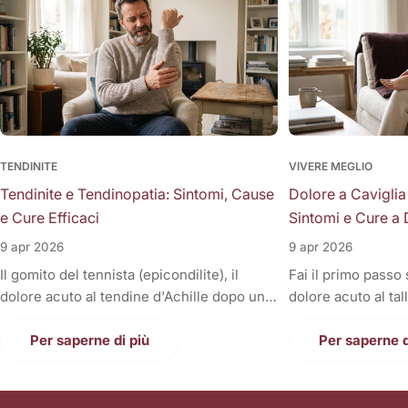
TENDINITE
VIVERE MEGLIO
Tendinite e Tendinopatia: Sintomi, Cause
Dolore a Caviglia
e Cure Efficaci
Sintomi e Cure a 
9 apr 2026
9 apr 2026
Il gomito del tennista (epicondilite), il
Fai il primo passo
dolore acuto al tendine d'Achille dopo una
dolore acuto al tal
corsa, la fitta alla spalla quando si solleva il
Oppure, a fine gior
braccio, o il fastidioso dolore al ginocchio
Per saperne di più
sono gonfie, rigid
Per saperne d
(tendine rotuleo) che impedisce di fare le
una tortura anche
scale. Cosa hanno in comune tutti questi
casa. Il dolore alla
disturbi così invalidanti? Sono tutte
condizione invali