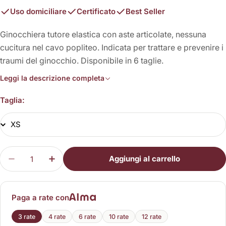
Uso domiciliare
Certificato
Best Seller
Ginocchiera tutore elastica con aste articolate, nessuna
cucitura nel cavo popliteo. Indicata per trattare e prevenire i
traumi del ginocchio. Disponibile in 6 taglie.
Leggi la descrizione completa
Taglia:
Quantità
Aggiungi al carrello
Diminuisci la quantità per Genutonic 3117
Aumenta la quantità per Genutonic 3117
Paga a rate con
3 rate
4 rate
6 rate
10 rate
12 rate