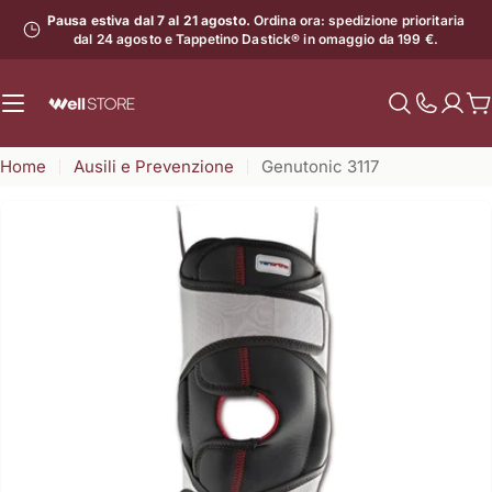
Vai
Pausa estiva dal 7 al 21 agosto.
Ordina ora: spedizione prioritaria
al
dal 24 agosto e Tappetino Dastick® in omaggio da 199 €.
contenuto
C
Mostra
il
Home
Ausili e Prevenzione
Genutonic 3117
numero
di
assistenz
Apri supporto 2 in modalità modale