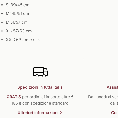
S: 39/45 cm
M: 45/51 cm
L: 51/57 cm
XL: 57/63 cm
XXL: 63 cm e oltre
Spedizioni in tutta italia
Assist
GRATIS
per ordini di importo oltre €
Dal lunedì al ven
185 e con spedizione standard
dall
Ulteriori informazioni
Con