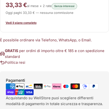
33,33 €
al mese × 2 rate
Senza interessi
Oggi paghi 33,33 € — nessuna commissione
Vedi il piano completo
È possibile ordinare via Telefono, WhatsApp, o Email.
GRATIS
per ordini di importo oltre € 185 e con spedizione
standard
Politica resi
Metodi
Pagamenti
di
pagamento
Acquistando su WellStore puoi scegliere differenti
modalità di pagamento in totale sicurezza e trasparenza.