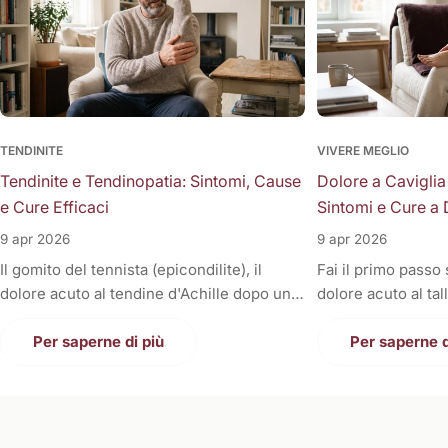
TENDINITE
VIVERE MEGLIO
Tendinite e Tendinopatia: Sintomi, Cause
Dolore a Caviglia
e Cure Efficaci
Sintomi e Cure a 
9 apr 2026
9 apr 2026
Il gomito del tennista (epicondilite), il
Fai il primo passo
dolore acuto al tendine d'Achille dopo una
dolore acuto al tal
corsa, la fitta alla spalla quando si solleva il
Oppure, a fine gior
braccio, o il fastidioso dolore al ginocchio
Per saperne di più
sono gonfie, rigid
Per saperne d
(tendine rotuleo) che impedisce di fare le
una tortura anche
scale. Cosa hanno in comune tutti questi
casa. Il dolore alla
disturbi così invalidanti? Sono tutte
condizione invali
patologie a carico dei tendini, i veri e
letteralmente le n