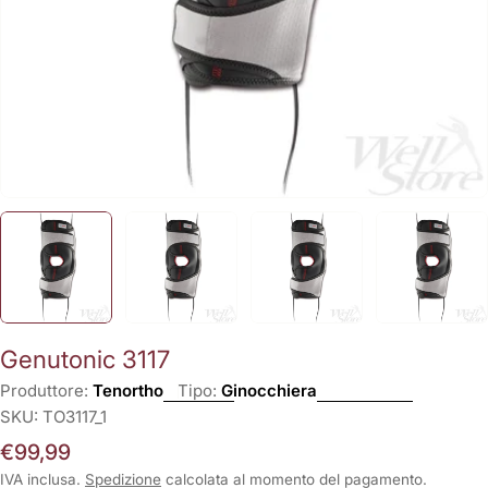
Genutonic 3117
Produttore:
Tenortho
Tipo:
Ginocchiera
SKU:
TO3117_1
Prezzo
€99,99
normale
IVA inclusa.
Spedizione
calcolata al momento del pagamento.