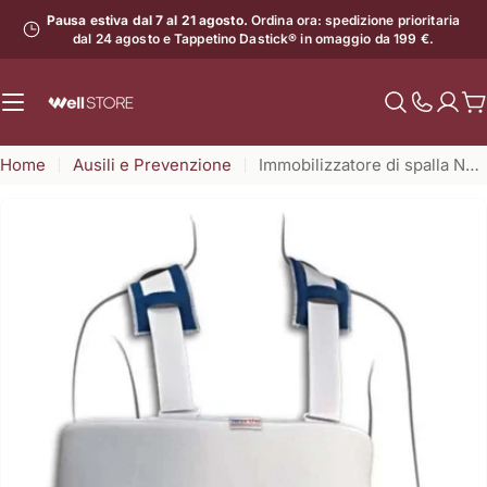
Vai
Pausa estiva dal 7 al 21 agosto.
Ordina ora: spedizione prioritaria
al
dal 24 agosto e Tappetino Dastick® in omaggio da 199 €.
contenuto
C
Mostra
il
Home
Ausili e Prevenzione
Immobilizzatore di spalla NOLUX
numero
di
assistenz
Apri supporto 0 in modalità modale