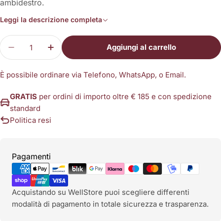
ambidestro.
Leggi la descrizione completa
Quantità
Aggiungi al carrello
Diminuisci la quantità pe
È possibile ordinare via Telefono, WhatsApp, o Email.
GRATIS
per ordini di importo oltre € 185 e con spedizione
standard
Politica resi
Metodi
Pagamenti
di
pagamento
Acquistando su WellStore puoi scegliere differenti
modalità di pagamento in totale sicurezza e trasparenza.