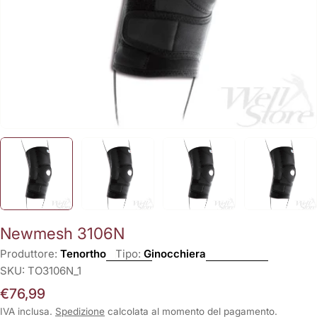
Newmesh 3106N
Produttore:
Tenortho
Tipo:
Ginocchiera
SKU:
TO3106N_1
Prezzo
€76,99
normale
IVA inclusa.
Spedizione
calcolata al momento del pagamento.