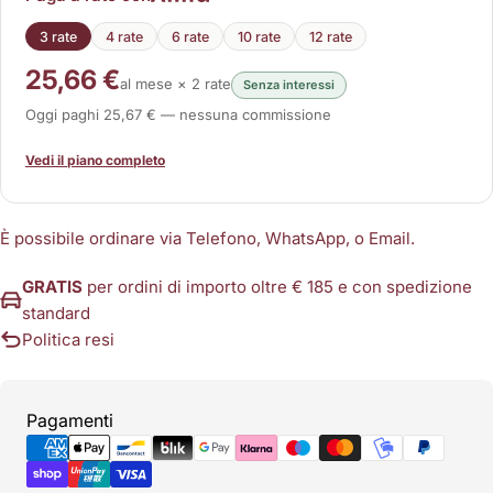
3 rate
4 rate
6 rate
10 rate
12 rate
25,66 €
al mese × 2 rate
Senza interessi
Oggi paghi 25,67 € — nessuna commissione
Vedi il piano completo
È possibile ordinare via Telefono, WhatsApp, o Email.
GRATIS
per ordini di importo oltre € 185 e con spedizione
standard
Politica resi
Metodi
Pagamenti
di
pagamento