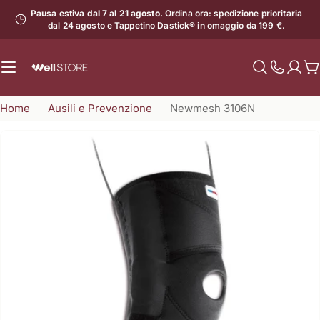
Vai
Pausa estiva dal 7 al 21 agosto.
Ordina ora: spedizione prioritaria
al
dal 24 agosto e Tappetino Dastick® in omaggio da 199 €.
contenuto
C
Mostra
il
Home
Ausili e Prevenzione
Newmesh 3106N
numero
di
assistenz
Apri supporto 1 in modalità modale