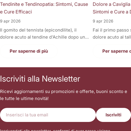
Tendinite e Tendinopatia: Sintomi, Cause
Dolore a Caviglia
e Cure Efficaci
Sintomi e Cure a 
9 apr 2026
9 apr 2026
Il gomito del tennista (epicondilite), il
Fai il primo passo
dolore acuto al tendine d'Achille dopo una
dolore acuto al tal
corsa, la fitta alla spalla quando si solleva il
Oppure, a fine gior
braccio, o il fastidioso dolore al ginocchio
Per saperne di più
sono gonfie, rigid
Per saperne d
(tendine rotuleo) che impedisce di fare le
una tortura anche
scale. Cosa hanno in comune tutti questi
casa. Il dolore alla
disturbi così invalidanti? Sono tutte
condizione invali
Iscriviti alla Newsletter
patologie a carico dei tendini, i veri e
letteralmente le n
propri "tiranti" del nostro corpo. Quando
nostri piedi sono i
Ricevi aggiornamenti su promozioni e offerte, buoni sconto e
un tendine fa male, la prima reazione di
contatto con il suo
le tutte le ultime novità!
tutti è quella di autodiagnosticarsi una
sopportare l'inter
"tendinite", applicare del ghiaccio,
singolo passo. Sp
E-
prendere un antinfiammatorio e aspettare
sottovalutare i tr
Iscriviti
mail
che passi. Ma le settimane diventano
stringendo i denti
mesi, il dolore non scompare, e ogni
camminare sopra i
Iscrivendoti alla newsletter, confermi di aver preso visione