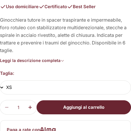
Uso domiciliare
Certificato
Best Seller
Ginocchiera tutore in spacer traspirante e impermeabile,
foro rotuleo con stabilizzatore multiderezionale, stecche a
spirale in acciaio rivestito, alette di chiusura. Indicata per
trattare e prevenire i traumi del ginocchio. Disponibile in 6
taglie.
Leggi la descrizione completa
Taglia:
Quantità
Aggiungi al carrello
Diminuisci la quantità per Newmesh 3106N
Aumenta la quantità per Newmesh 310
Paga a rate con