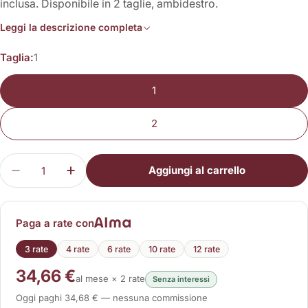
inclusa. Disponibile in 2 taglie, ambidestro.
Leggi la descrizione completa
Taglia:
1
1
2
Quantità
Aggiungi al carrello
Diminuisci la quantità per TEN-ER 15
Aumenta la quantità per TEN-ER 15
Paga a rate con
3 rate
4 rate
6 rate
10 rate
12 rate
34,66 €
al mese × 2 rate
Senza interessi
Oggi paghi 34,68 € — nessuna commissione