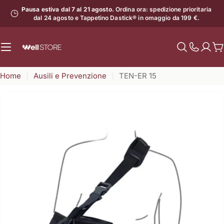
Vai
Pausa estiva dal 7 al 21 agosto.
Ordina ora: spedizione prioritaria
al
dal 24 agosto e Tappetino Dastick® in omaggio da 199 €.
contenuto
C
Mostra
il
Home
Ausili e Prevenzione
TEN-ER 15
numero
di
assistenz
Apri supporto 0 in modalità modale