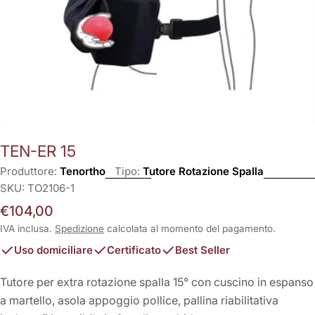
TEN-ER 15
Produttore:
Tenortho
Tipo:
Tutore Rotazione Spalla
SKU:
TO2106-1
Prezzo
€104,00
normale
IVA inclusa.
Spedizione
calcolata al momento del pagamento.
Uso domiciliare
Certificato
Best Seller
Tutore per extra rotazione spalla 15° con cuscino in espanso
a martello, asola appoggio pollice, pallina riabilitativa