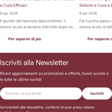
e Cure Efficaci
Sintomi e Cure a 
9 apr 2026
9 apr 2026
Il gomito del tennista (epicondilite), il
Fai il primo passo
dolore acuto al tendine d'Achille dopo una
dolore acuto al tal
corsa, la fitta alla spalla quando si solleva il
Oppure, a fine gior
braccio, o il fastidioso dolore al ginocchio
Per saperne di più
sono gonfie, rigid
Per saperne d
(tendine rotuleo) che impedisce di fare le
una tortura anche
scale. Cosa hanno in comune tutti questi
casa. Il dolore alla
disturbi così invalidanti? Sono tutte
condizione invali
Iscriviti alla Newsletter
patologie a carico dei tendini, i veri e
letteralmente le n
propri "tiranti" del nostro corpo. Quando
nostri piedi sono i
Ricevi aggiornamenti su promozioni e offerte, buoni sconto e
un tendine fa male, la prima reazione di
contatto con il suo
le tutte le ultime novità!
tutti è quella di autodiagnosticarsi una
sopportare l'inter
"tendinite", applicare del ghiaccio,
singolo passo. Sp
E-
prendere un antinfiammatorio e aspettare
sottovalutare i tr
Iscriviti
mail
che passi. Ma le settimane diventano
stringendo i denti
mesi, il dolore non scompare, e ogni
camminare sopra i
Iscrivendoti alla newsletter, confermi di aver preso visione
tentativo di tornare alla normalità sfocia in
atteggiamento è la