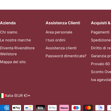
tutte patologie a carico dei tendini, i veri e propri "tiranti"
del nostro corpo. Quando un tendine fa male, la prima
reazione di tutti è quella di autodiagnosticarsi una
"tendinite", applicare del ghiaccio, prendere un
Azienda
Assistenza Clienti
Acquisti &
antinfiammatorio e aspettare che passi. Ma le settimane
Chi siamo
Area personale
Pagamenti
diventano mesi, il dolore non scompare, e ogni tentativo di
tornare alla normalità sfocia in una dolorosa ricaduta.
Le nostre marche
I tuoi ordini
Spedizione
Perché i tendini sono così difficili da curare? Il segreto per
Diventa Rivenditore
Assistenza clienti
Diritto di 
guarire risiede nella corretta diagnosi clinica: nella maggior
Wellstore
Password dimenticata?
Garanzia pr
parte dei casi cronici, non soffri di una semplice Tendinite,
Mappa del sito
ma di una Tendinopatia (o Tendinosi). In questa guida
Provalo 60 
definitiva, faremo chiarezza su questa fondamentale
Sconto Ove
differenza medica, spiegheremo l'anatomia di queste
Iva agevol
strutture affascinanti e, soprattutto, vedremo come la
medicina riabilitativa affronti il problema. Analizzeremo il
ruolo clinico della Tecarterapia e come l'uso di
P
Italia (EUR €)
Laserterapia, Ultrasuoni e Magnetoterapia a domicilio sia la
vera chiave di volta per una guarigione completa e duratura.
a
Metodi
I ponti del nostro corpo: Cos'è un tendine? I tendini sono