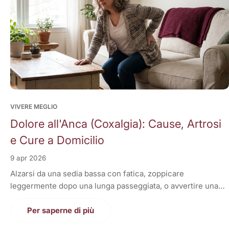
VIVERE MEGLIO
Dolore all'Anca (Coxalgia): Cause, Artrosi
e Cure a Domicilio
9 apr 2026
Alzarsi da una sedia bassa con fatica, zoppicare
leggermente dopo una lunga passeggiata, o avvertire una
fitta acuta all'inguine quando si accavallano le gambe.
Il dolore all'anca, definito in medicina come Coxalgia, è un
Per saperne di più
sintomo subdolo che tende a peggiorare nel tempo,