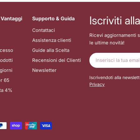
Iscriviti al
 Vantaggi
Supporto & Guida
Contattaci
Ricevi aggiornamenti s
Assistenza clienti
le ultime novità!
recesso
Guide alla Scelta
E-
odotti
Recensioni dei Clienti
mail
giorni
Newsletter
Iscrivendoti alla newslett
r 65
Privacy
ata 4%