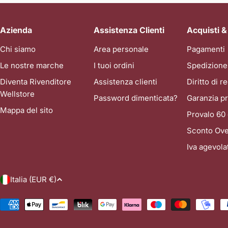
Azienda
Assistenza Clienti
Acquisti &
Chi siamo
Area personale
Pagamenti
Le nostre marche
I tuoi ordini
Spedizione
Diventa Rivenditore
Assistenza clienti
Diritto di 
Wellstore
Password dimenticata?
Garanzia pr
Mappa del sito
Provalo 60 
Sconto Ove
Iva agevol
P
Italia (EUR €)
a
Metodi
di
e