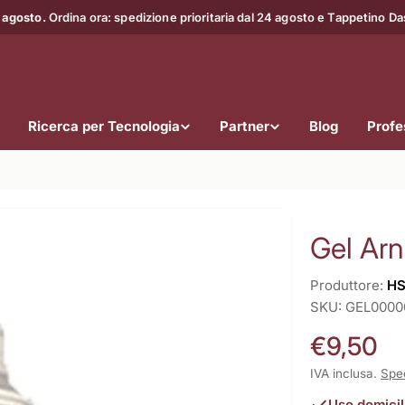
 agosto.
Ordina ora: spedizione prioritaria dal 24 agosto e Tappetino D
Ricerca per Tecnologia
Partner
Blog
Profes
Gel Arn
Produttore:
H
SKU:
GEL0000
Prezzo
€9,50
normale
IVA inclusa.
Spe
Uso domicil