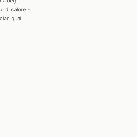
ia degli
o di calore e
lari quali