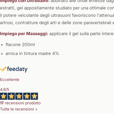
Impiego con Ultrasuoni:
abbinato alle onde emesse dagli 
estratti, gel appositamente studiato per una ottimale con
il potere veicolante degli ultrasuoni favoriscono l'attenuaz
artrosi, contratture degli arti e delle zone paravertebrali 
Impiego per Massaggi:
applicare il gel sulla parte int
flacone 200ml
arnica in tintura madre 4%
Eccellente
4,8
/5
17
recensioni prodotto
Tutte le recensioni >