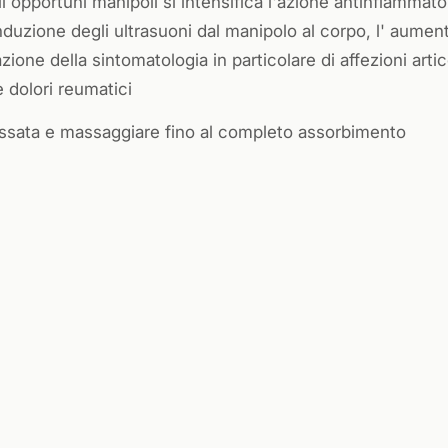
opportuni manipoli si intensifica l'azione antinfiammator
duzione degli ultrasuoni dal manipolo al corpo, l' aument
ione della sintomatologia in particolare di affezioni artico
e dolori reumatici
eressata e massaggiare fino al completo assorbimento