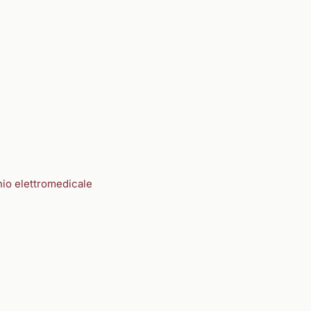
hio elettromedicale
e