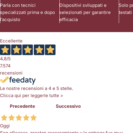
Parla con tecnici
Dispositivi sviluppati e
Solo pr
specializzati prima e dopo
selezionati per garantire
testati
l’acquisto
efficacia
Eccellente
4,8
/5
7.574
recensioni
Le nostre recensioni a 4 e 5 stelle.
Clicca qui per leggerle tutte >
Precedente
Successivo
Oggi
Son eficaces, prestan asesoramiento y la entrega fue muy