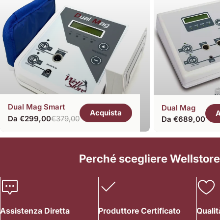
Dual Mag Smart
Dual Mag
Acquista
A
Da €299,00
€379,00
Prezzo
Da €689,00
Prezzo
Prezzo
normale
di
normale
vendita
Perché scegliere Wellstore
Assistenza Diretta
Produttore Certificato
Qualit