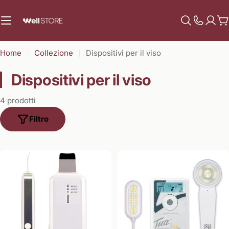
Vai
al
C
contenuto
Mostra
il
Home
Collezione
Dispositivi per il viso
numero
di
Dispositivi per il viso
assistenz
4 prodotti
Filtro