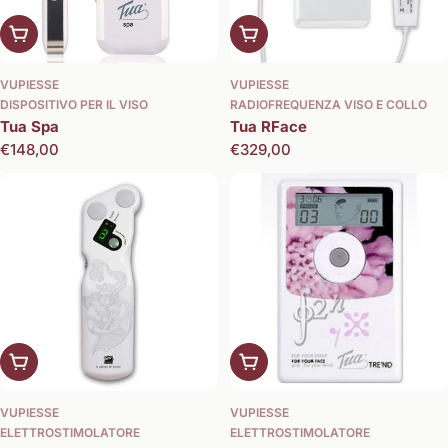
Aggiungi al carrello
Aggiungi al carrello
VUPIESSE
VUPIESSE
DISPOSITIVO PER IL VISO
RADIOFREQUENZA VISO E COLLO
Tua Spa
Tua RFace
Prezzo
€148,00
Prezzo
€329,00
normale
normale
Scegli le opzioni
Aggiungi al carrello
VUPIESSE
VUPIESSE
ELETTROSTIMOLATORE
ELETTROSTIMOLATORE