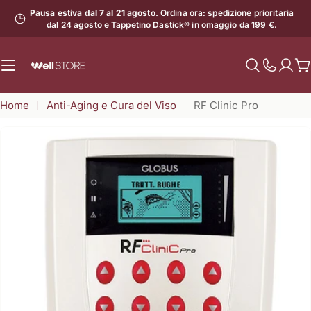
Vai
Pausa estiva dal 7 al 21 agosto.
Ordina ora: spedizione prioritaria
al
dal 24 agosto e Tappetino Dastick® in omaggio da 199 €.
contenuto
C
Mostra
il
Home
Anti-Aging e Cura del Viso
RF Clinic Pro
numero
di
assistenz
Apri supporto 0 in modalità modale