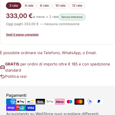
3 rate
4 rate
6 rate
10 rate
12 rate
333,00 €
al mese × 2 rate
Senza interessi
Oggi paghi 333,00 € — nessuna commissione
Vedi il piano completo
È possibile ordinare via Telefono, WhatsApp, o Email.
GRATIS
per ordini di importo oltre € 185 e con spedizione
standard
Politica resi
Metodi
Pagamenti
di
pagamento
Acquistando su WellStore puoi scegliere differenti