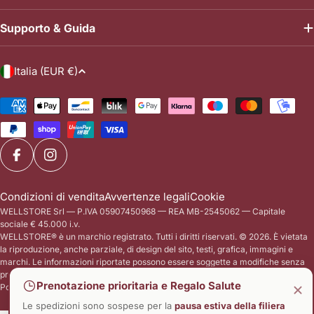
faremo chiarezza su questa fondamentale
cartilagine. In que
Supporto & Guida
differenza medica, spiegheremo
esploreremo l'inc
l'anatomia di queste strutture affascinanti
del piede e della 
e, soprattutto, vedremo come la medicina
distinguere i sinto
P
Italia (EUR €)
riabilitativa affronti il problema.
dell'Artrite da que
a
Analizzeremo il ruolo clinico della
tendinee. Sopratt
e
Metodi
Tecarterapia e come l'uso di Laserterapia,
medicina riabilitati
di
s
Ultrasuoni e Magnetoterapia a domicilio
oggi strumenti pot
pagamento
e
sia la vera chiave di volta per una
camminare senza d
/
Facebook
Instagram
guarigione completa e duratura. I ponti del
l'azione combinata
r
nostro corpo: Cos'è un tendine? I tendini
Elettrostimolazio
e
Condizioni di vendita
Avvertenze legali
Cookie
sono strutture anatomiche incredibilmente
Magnetoterapia C
WELLSTORE Srl — P.IVA 05907450968 — REA MB-2545062 — Capitale
g
resistenti, formate da densi fasci di fibre
biomeccanica: L'a
sociale € 45.000 i.v.
i
di collagene. Funzionano come dei ponti
caviglia Nonostant
WELLSTORE® è un marchio registrato. Tutti i diritti riservati. © 2026. È vietata
anelastici: collegano i muscoli (che
il complesso piede
o
la riproduzione, anche parziale, di design del sito, testi, grafica, immagini e
marchi. Le informazioni riportate possono essere soggette a modifiche senza
generano la forza) alle ossa (che devono
strutture più intr
n
preavviso. Tutti i prezzi si intendono IVA inclusa.
essere mosse). Quando il muscolo si
formato da ben 26 
Prenotazione prioritaria e Regalo Salute
e
Powered by
Trasparenze ADV
contrae, tira il tendine, che a sua volta tira
oltre 100 muscoli,
Le spedizioni sono sospese per la
pausa estiva della filiera